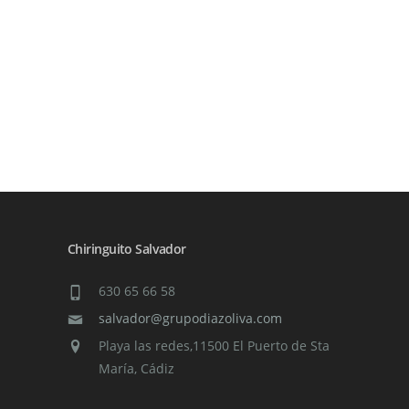
Chiringuito Salvador
630 65 66 58
salvador@grupodiazoliva.com
Playa las redes,11500 El Puerto de Sta
María, Cádiz